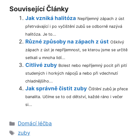
Související Články
Jak vzniká halitóza
Nepříjemný zápach z úst
přetrvávající i po vyčištění zubů se odborně nazývá
halitóza. Je to...
Různé způsoby na zápach z úst
Ošklivý
zápach z úst je nepříjemnost, se kterou jsme se určitě
setkali u mnoha lidí...
Citlivé zuby
Bolest nebo nepříjemný pocit při pití
studených i horkých nápojů a nebo při vdechnutí
chladnějšího...
Jak správně čistit zuby
Čištění zubů je přece
banalita. Učíme se to od dětství, každé ráno i večer
si...
Rubriky
Domácí léčba
Štítky
zuby