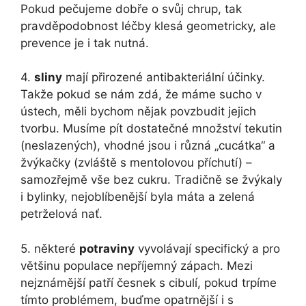
Pokud pečujeme dobře o svůj chrup, tak
pravděpodobnost léčby klesá geometricky, ale
prevence je i tak nutná.
4.
sliny
mají přirozené antibakteriální účinky.
Takže pokud se nám zdá, že máme sucho v
ústech, měli bychom nějak povzbudit jejich
tvorbu. Musíme pít dostatečné množství tekutin
(neslazených), vhodné jsou i různá „cucátka“ a
žvýkačky (zvláště s mentolovou příchutí) –
samozřejmě vše bez cukru. Tradičně se žvýkaly
i bylinky, nejoblíbenější byla máta a zelená
petrželová nať.
5. některé
potraviny
vyvolávají specifický a pro
většinu populace nepříjemný zápach. Mezi
nejznámější patří česnek s cibulí, pokud trpíme
tímto problémem, buďme opatrnější i s