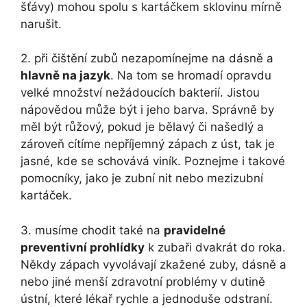
šťávy) mohou spolu s kartáčkem sklovinu mírně
narušit.
2. při čištění zubů nezapomínejme na dásně a
hlavně na jazyk
. Na tom se hromadí opravdu
velké množství nežádoucích bakterií. Jistou
nápovědou může být i jeho barva. Správně by
měl být růžový, pokud je bělavý či našedlý a
zároveň cítíme nepříjemný zápach z úst, tak je
jasné, kde se schovává viník. Poznejme i takové
pomocníky, jako je zubní nit nebo mezizubní
kartáček.
3. musíme chodit také na
pravidelné
preventivní prohlídky
k zubaři dvakrát do roka.
Někdy zápach vyvolávají zkažené zuby, dásně a
nebo jiné menší zdravotní problémy v dutině
ústní, které lékař rychle a jednoduše odstraní.