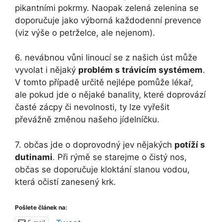
pikantními pokrmy. Naopak zelená zelenina se
doporučuje jako výborná každodenní prevence
(viz výše o petrželce, ale nejenom).
6. nevábnou vůni linoucí se z našich úst může
vyvolat i nějaký
problém s trávicím systémem
.
V tomto případě určitě nejlépe pomůže lékař,
ale pokud jde o nějaké banality, které doprovází
časté zácpy či nevolnosti, ty lze vyřešit
převážně změnou našeho jídelníčku.
7. občas jde o doprovodný jev nějakých
potíží s
dutinami
. Při rýmě se starejme o čistý nos,
občas se doporučuje kloktání slanou vodou,
která očistí zanesený krk.
Pošlete článek na: