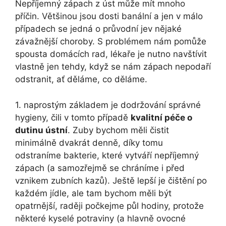
Nepříjemný zápach z úst může mít mnoho
příčin. Většinou jsou dosti banální a jen v málo
případech se jedná o průvodní jev nějaké
závažnější choroby. S problémem nám pomůže
spousta domácích rad, lékaře je nutno navštívit
vlastně jen tehdy, když se nám zápach nepodaří
odstranit, ať děláme, co děláme.
1. naprostým základem je dodržování správné
hygieny, čili v tomto případě
kvalitní péče o
dutinu ústní
. Zuby bychom měli čistit
minimálně dvakrát denně, díky tomu
odstraníme bakterie, které vytváří nepříjemný
zápach (a samozřejmě se chráníme i před
vznikem zubních kazů). Ještě lepší je čištění po
každém jídle, ale tam bychom měli být
opatrnější, raději počkejme půl hodiny, protože
některé kyselé potraviny (a hlavně ovocné