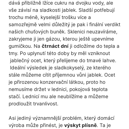
dává přibližně lžíce cukru na dvojku vody, ale
vše závisí na sladkosti jablek. Sladší potřebují
trochu méně, kyselejší trošku více a
samozřejmě velmi důležitý je pak i finální verdikt
našich chuťových buněk. Sklenici neuzavíráme,
zakryjeme ji jen gázou, kterou ještě upevníme
gumičkou. Na
čtrnáct dní
ji odložíme do tepla a
tmy. Po uplynutí této doby by měl vzniknout
jablečný ocet, který přelijeme do tmavé lahve.
Ideální výsledek je sladkokyselý, ze kterého
stále můžeme cítit příjemnou vůni jablek. Ocet
je přirozenou konzervační látkou, proto ho
nemusíme držet v lednici, pokojová teplota
stačí. Lednicí mu ale neublížíme a můžeme
prodloužit trvanlivost.
Asi jediný významnější problém, který domácí
výroba může přinést, je
výskyt plísně
. Ta je