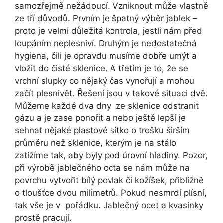
samozřejmě nežádoucí. Vzniknout může vlastně
ze tří důvodů. Prvním je špatný výběr jablek –
proto je velmi důležitá kontrola, jestli nám před
loupáním neplesniví. Druhým je nedostatečná
hygiena, čili je opravdu musíme dobře umýt a
vložit do čisté sklenice. A třetím je to, že se
vrchní slupky co nějaký čas vynořují a mohou
začít plesnivět. Řešení jsou v takové situaci dvě.
Můžeme každé dva dny ze sklenice odstranit
gázu a je zase ponořit a nebo ještě lepší je
sehnat nějaké plastové sítko o trošku širším
průměru než sklenice, kterým je na stálo
zatížíme tak, aby byly pod úrovní hladiny. Pozor,
při výrobě jablečného octa se nám může na
povrchu vytvořit bílý povlak či kožíšek, přibližně
o tloušťce dvou milimetrů. Pokud nesmrdí plísní,
tak vše je v pořádku. Jablečný ocet a kvasinky
prostě pracují.