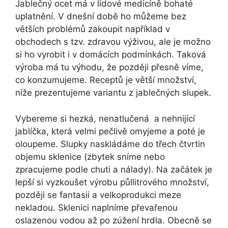
Jablečný ocet má v lidové medicíně bohaté
uplatnění. V dnešní době ho můžeme bez
větších problémů zakoupit například v
obchodech s tzv. zdravou výživou, ale je možno
si ho vyrobit i v domácích podmínkách. Taková
výroba má tu výhodu, že později přesně víme,
co konzumujeme. Receptů je větší množství,
níže prezentujeme variantu z jablečných slupek.
Vybereme si hezká, nenatlučená a nehnijící
jablíčka, která velmi pečlivě omyjeme a poté je
oloupeme. Slupky naskládáme do třech čtvrtin
objemu sklenice (zbytek sníme nebo
zpracujeme podle chuti a nálady). Na začátek je
lepší si vyzkoušet výrobu půllitrového množství,
později se fantasii a velkoprodukci meze
nekladou. Sklenici naplníme převařenou
oslazenou vodou až po zúžení hrdla. Obecně se