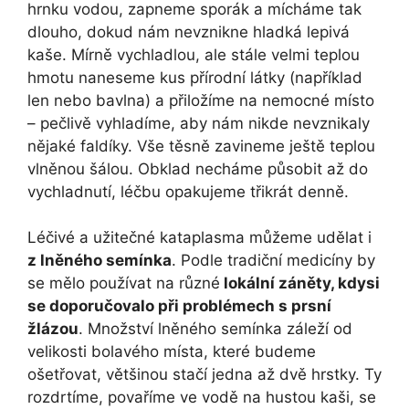
hrnku vodou, zapneme sporák a mícháme tak
dlouho, dokud nám nevznikne hladká lepivá
kaše. Mírně vychladlou, ale stále velmi teplou
hmotu naneseme kus přírodní látky (například
len nebo bavlna) a přiložíme na nemocné místo
– pečlivě vyhladíme, aby nám nikde nevznikaly
nějaké faldíky. Vše těsně zavineme ještě teplou
vlněnou šálou. Obklad necháme působit až do
vychladnutí, léčbu opakujeme třikrát denně.
Léčivé a užitečné kataplasma můžeme udělat i
z lněného semínka
. Podle tradiční medicíny by
se mělo používat na různé
lokální záněty, kdysi
se doporučovalo při problémech s prsní
žlázou
. Množství lněného semínka záleží od
velikosti bolavého místa, které budeme
ošetřovat, většinou stačí jedna až dvě hrstky. Ty
rozdrtíme, povaříme ve vodě na hustou kaši, se