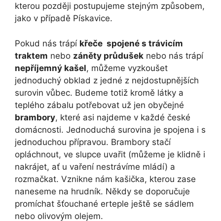
kterou později postupujeme stejným způsobem,
jako v případě Pískavice.
Pokud nás trápí
křeče spojené s trávicím
traktem
nebo
záněty průdušek
nebo nás trápí
nepříjemný kašel
, můžeme vyzkoušet
jednoduchý obklad z jedné z nejdostupnějších
surovin vůbec. Budeme totiž kromě látky a
teplého zábalu potřebovat už jen obyčejné
brambory
, které asi najdeme v každé české
domácnosti. Jednoduchá surovina je spojena i s
jednoduchou přípravou. Brambory stačí
opláchnout, ve slupce uvařit (můžeme je klidně i
nakrájet, ať u vaření nestrávíme mládí) a
rozmačkat. Vznikne nám kašička, kterou zase
naneseme na hrudník. Někdy se doporučuje
promíchat šťouchané erteple ještě se sádlem
nebo olivovým olejem.