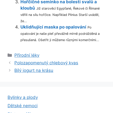
Hořčičné semínko na bolesti svalů a
kloubů
Již starověcí Egypťané, Řekové či Římané
věřili na sílu hořčice. Například Plinius Starší uváděl,
že...
Uklidňující maska po opalování
Po
opalování je naše pleť převážně mírně podrážděná a
přesušená. Ošetřit ji můžeme různými komerčními...
Rubriky
Přírodní léky
Polozapomenutý chlebový kvas
Bílý jogurt na krásu
Bylinky a plody
Dětské nemoci