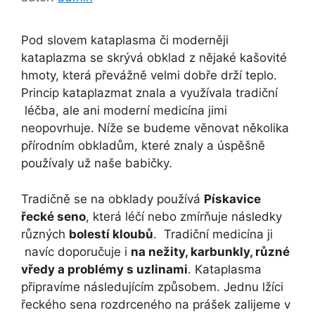
Pod slovem kataplasma či moderněji
kataplazma se skrývá obklad z nějaké kašovité
hmoty, která převážně velmi dobře drží teplo.
Princip kataplazmat znala a využívala tradiční
léčba, ale ani moderní medicína jimi
neopovrhuje. Níže se budeme věnovat několika
přírodním obkladům, které znaly a úspěšně
používaly už naše babičky.
Tradičně se na obklady používá
Pískavice
řecké seno
, která léčí nebo zmírňuje následky
různých
bolestí kloubů
. Tradiční medicína ji
navíc doporučuje i
na nežity, karbunkly, různé
vředy a problémy s uzlinami
. Kataplasma
připravíme následujícím způsobem. Jednu lžíci
řeckého sena rozdrceného na prášek zalijeme v