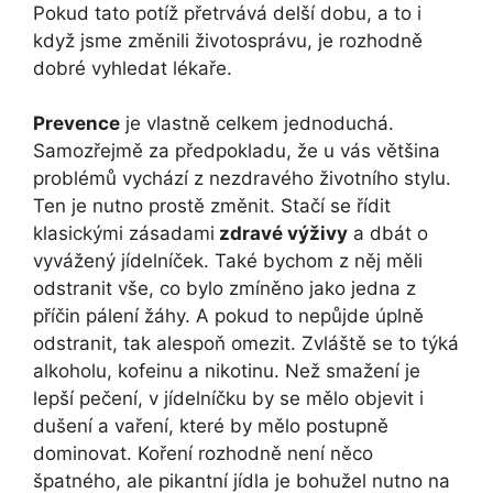
Pokud tato potíž přetrvává delší dobu, a to i
když jsme změnili životosprávu, je rozhodně
dobré vyhledat lékaře.
Prevence
je vlastně celkem jednoduchá.
Samozřejmě za předpokladu, že u vás většina
problémů vychází z nezdravého životního stylu.
Ten je nutno prostě změnit. Stačí se řídit
klasickými zásadami
zdravé výživy
a dbát o
vyvážený jídelníček. Také bychom z něj měli
odstranit vše, co bylo zmíněno jako jedna z
příčin pálení žáhy. A pokud to nepůjde úplně
odstranit, tak alespoň omezit. Zvláště se to týká
alkoholu, kofeinu a nikotinu. Než smažení je
lepší pečení, v jídelníčku by se mělo objevit i
dušení a vaření, které by mělo postupně
dominovat. Koření rozhodně není něco
špatného, ale pikantní jídla je bohužel nutno na