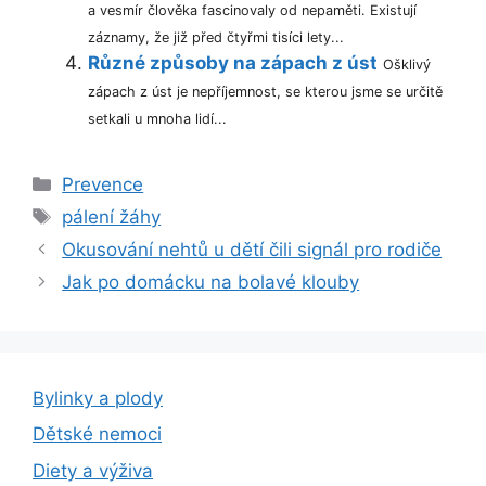
a vesmír člověka fascinovaly od nepaměti. Existují
záznamy, že již před čtyřmi tisíci lety...
Různé způsoby na zápach z úst
Ošklivý
zápach z úst je nepříjemnost, se kterou jsme se určitě
setkali u mnoha lidí...
Rubriky
Prevence
Štítky
pálení žáhy
Okusování nehtů u dětí čili signál pro rodiče
Jak po domácku na bolavé klouby
Bylinky a plody
Dětské nemoci
Diety a výživa