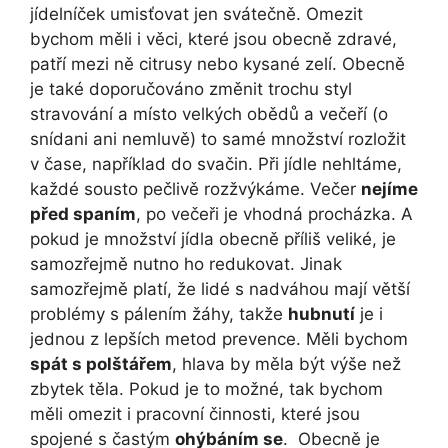
jídelníček umisťovat jen svátečně. Omezit
bychom měli i věci, které jsou obecně zdravé,
patří mezi ně citrusy nebo kysané zelí. Obecně
je také doporučováno změnit trochu styl
stravování a místo velkých obědů a večeří (o
snídani ani nemluvě) to samé množství rozložit
v čase, například do svačin. Při jídle nehltáme,
každé sousto pečlivě rozžvýkáme. Večer
nejíme
před spaním
, po večeři je vhodná procházka. A
pokud je množství jídla obecně příliš veliké, je
samozřejmě nutno ho redukovat. Jinak
samozřejmě platí, že lidé s nadváhou mají větší
problémy s pálením žáhy, takže
hubnutí
je i
jednou z lepších metod prevence. Měli bychom
spát s polštářem
, hlava by měla být výše než
zbytek těla. Pokud je to možné, tak bychom
měli omezit i pracovní činnosti, které jsou
spojené s častým
ohýbáním se
. Obecně je