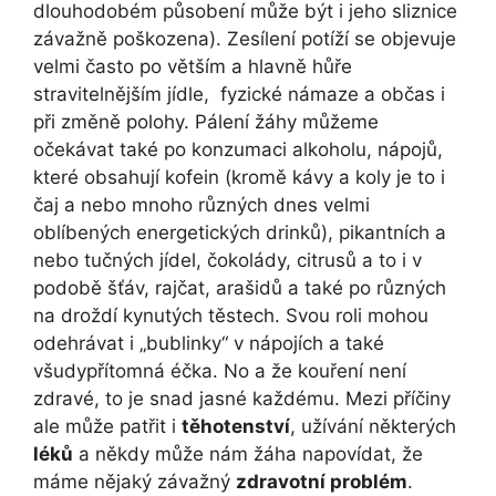
dlouhodobém působení může být i jeho sliznice
závažně poškozena). Zesílení potíží se objevuje
velmi často po větším a hlavně hůře
stravitelnějším jídle, fyzické námaze a občas i
při změně polohy. Pálení žáhy můžeme
očekávat také po konzumaci alkoholu, nápojů,
které obsahují kofein (kromě kávy a koly je to i
čaj a nebo mnoho různých dnes velmi
oblíbených energetických drinků), pikantních a
nebo tučných jídel, čokolády, citrusů a to i v
podobě šťáv, rajčat, arašidů a také po různých
na droždí kynutých těstech. Svou roli mohou
odehrávat i „bublinky“ v nápojích a také
všudypřítomná éčka. No a že kouření není
zdravé, to je snad jasné každému. Mezi příčiny
ale může patřit i
těhotenství
, užívání některých
léků
a někdy může nám žáha napovídat, že
máme nějaký závažný
zdravotní problém
.