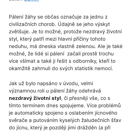
Pálení žáhy se občas označuje za jednu z
civilizačních chorob. Údajně se jeho výskyt
zvětšuje. Je to možné, protože nezdravý životní
styl, který patří mezi hlavní příčiny tohoto
neduhu, má dneska vlastně zelenou. Ale je také
možné, že lidé si pálení začali prostě trochu
více všímat a také ji řešit s odborníky, kteří to
okamžitě zahrnuli do svých statistik nemocí.
Jak už bylo napsáno v úvodu, velmi
významnou roli u pálení žáhy odehrává
nezdravý životní styl
, či přesněji vše, co s
tímto termínem dnes spojujeme. Více problémů
je automaticky spojeno s oslabením jícnového
svěrače a putováním kyselých žaludečních šťav
do jícnu, který je později jimi drážděn (a při