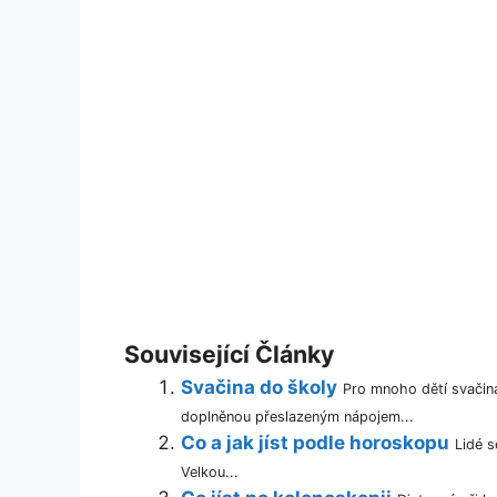
Související Články
Svačina do školy
Pro mnoho dětí svačin
doplněnou přeslazeným nápojem...
Co a jak jíst podle horoskopu
Lidé s
Velkou...