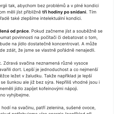
ergii tak, abychom bez problémů a v plné kondici
 měli jíst přibližně
tři hodiny po snídani
. Tím
řadě také zlepšíme intelektuální kondici.
lená od práce
. Pokud začneme jíst a souběžně se
umat povinnosti na počítači či debatovat o tom,
ebude na jídlo dostatečně koncentrovat. A může
de zdát, že jsme se vlastně pořádně nenajedli.
t
. Zdravá svačina neznamená různé vysoce
avařili dort. Lepší je jednoduchost a co nejmenší
ěžce ležet v žaludku. Takže například je lepší
se šunkou ale již bez sýra. Nepříliš vhodné jsou i
měli jídlo zapíjet kofeinovými nápoji.
no vyhýbejme.
e hodí na svačinu, patří zelenina, sušené ovoce,