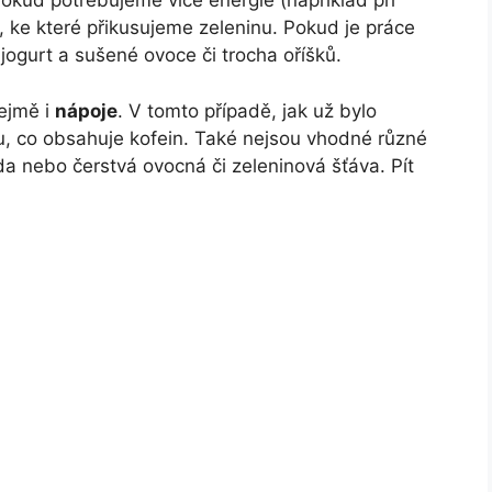
Pokud potřebujeme více energie (například při
a, ke které přikusujeme zeleninu. Pokud je práce
jogurt a sušené ovoce či trocha oříšků.
řejmě i
nápoje
. V tomto případě, jak už bylo
, co obsahuje kofein. Také nejsou vhodné různé
da nebo čerstvá ovocná či zeleninová šťáva. Pít