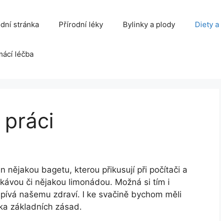
dní stránka
Přírodní léky
Bylinky a plody
Diety a
ácí léčba
 práci
 nějakou bagetu, kterou přikusují při počítači a
 kávou či nějakou limonádou. Možná si tím i
pívá našemu zdraví. I ke svačině bychom měli
ka základních zásad.