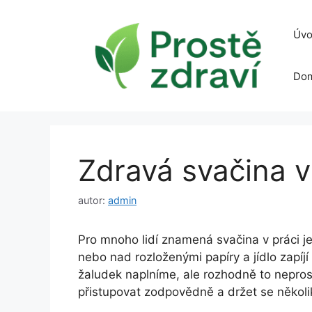
Přeskočit
na
Úvo
obsah
Dom
Zdravá svačina v
autor:
admin
Pro mnoho lidí znamená svačina v práci jen
nebo nad rozloženými papíry a jídlo zapíjí
žaludek naplníme, ale rozhodně to nepros
přistupovat zodpovědně a držet se několi