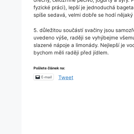
ořechy, celozrnné pečivo, jogurty a sýry. 
fyzické práci), lepší je jednoduchá baget
spíše sedavá, velmi dobře se hodí nějaký 
5. důležitou součástí svačiny jsou samoz
uvedeno výše, raději se vyhýbejme všemu
slazené nápoje a limonády. Nejlepší je vo
bychom měli raději před jídlem.
Pošlete článek na:
E-mail
Tweet