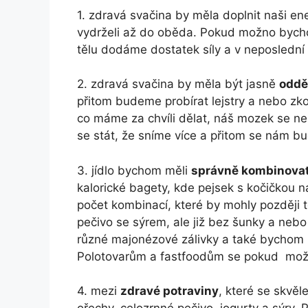
1. zdravá svačina by měla doplnit naši en
vydrželi až do oběda. Pokud možno bychom
tělu dodáme dostatek síly a v neposlední 
2. zdravá svačina by měla být jasně
oddě
přitom budeme probírat lejstry a nebo zko
co máme za chvíli dělat, náš mozek se n
se stát, že sníme více a přitom se nám bu
3. jídlo bychom měli
správně kombinova
kalorické bagety, kde pejsek s kočičkou n
počet kombinací, které by mohly později t
pečivo se sýrem, ale již bez šunky a nebo 
různé majonézové zálivky a také bychom ne
Polotovarům a fastfoodům se pokud mož
4. mezi
zdravé potraviny
, které se skvěl