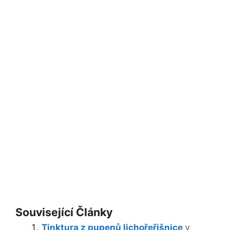
Související Články
Tinktura z pupenů lichořeřišnice
V