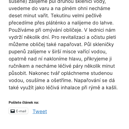
sušené) zalijeme půl druhou sklenicí vody,
uvedeme do varu a na plném ohni necháme
deset minut vařit. Tekutinu velmi pečlivě
přecedíme přes pláténko a nalijeme do lahve.
Používáme při omývání obličeje. V lednici nám
vydrží několik dní. Pro revitalizaci a očistu pleti
můžeme obličej také napařovat. Půl skleničky
pupenů zalijeme v širší misce vařící vodou,
opatrně nad ní nakloníme hlavu, přikryjeme ji
ručníkem a necháme léčivé páry několik minut
působit. Nakonec tvář opláchneme studenou
vodou, osušíme a ošetříme. Napařování se dá
také využít jako léčivá inhalace při rýmě a kašli.
Pošlete článek na:
E-mail
Tweet