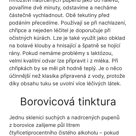
povaříme dvě minuty, odstavíme a necháme
částečně vychladnout. Obě tekutiny před
podáním přecedíme. Používají se při nachlazení,
chřipce a nejeden léčitel je doporučuje při
očistných kúrách. Lze je také využít jako obklad
na bolavé klouby a hnisající a špatně se hojící
rány. Pokud nemáme problémy s laktózou,
velmi kvalitní odvar lze připravit i z mléka. Při
chřipkách by se měl pít hodně teplý. Je o něco
účinnější než klasika připravená z vody, protože
díky obsahu tuku se uvolní více léčivých látek.
Borovicová tinktura
Jednu sklenici suchých a nadrcených pupenů
z borovice zalijeme půl litrem
čtyřicetiprocentního čistého alkoholu – pokud