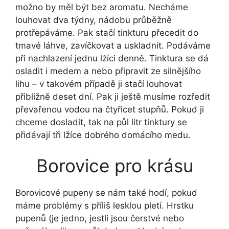
možno by měl být bez aromatu. Necháme
louhovat dva týdny, nádobu průběžně
protřepáváme. Pak stačí tinkturu přecedit do
tmavé láhve, zavíčkovat a uskladnit. Podáváme
při nachlazení jednu lžíci denně. Tinktura se dá
osladit i medem a nebo připravit ze silnějšího
lihu – v takovém případě ji stačí louhovat
přibližně deset dní. Pak ji ještě musíme rozředit
převařenou vodou na čtyřicet stupňů. Pokud ji
chceme dosladit, tak na půl litr tinktury se
přidávají tři lžíce dobrého domácího medu.
Borovice pro krásu
Borovicové pupeny se nám také hodí, pokud
máme problémy s příliš lesklou pletí. Hrstku
pupenů (je jedno, jestli jsou čerstvé nebo