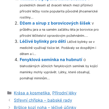
posledních deseti až dvaceti letech mezi příznivci
přírodní léčby roste popularita původně jihoamerické
rostliny...
Džem a sirup z borovicových šišek
V
průběhu jara a na samém začátku léta je borovice pro
přírodní léčitelství opravdovým požehnáním....
Léčivé bylinky pro děti
Léčivé bylinky se v
medicíně využívají tisíce let. Podávaly se dospělým i
dětem a i...
Fenyklová semínka na hubnutí
O
blahodárných účincích fenyklových semínek by kojící
maminky mohly vyprávět. Látky, které obsahují,
pomáhají miminům...
Rubriky
Krása a kosmetika
,
Přírodní léky
Střevní chřipka – babské rady
Bršlice kozí noha – léčivé účinky