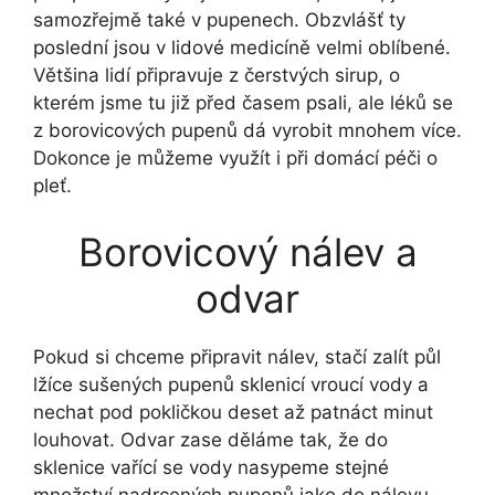
samozřejmě také v pupenech. Obzvlášť ty
poslední jsou v lidové medicíně velmi oblíbené.
Většina lidí připravuje z čerstvých sirup, o
kterém jsme tu již před časem psali, ale léků se
z borovicových pupenů dá vyrobit mnohem více.
Dokonce je můžeme využít i při domácí péči o
pleť.
Borovicový nálev a
odvar
Pokud si chceme připravit nálev, stačí zalít půl
lžíce sušených pupenů sklenicí vroucí vody a
nechat pod pokličkou deset až patnáct minut
louhovat. Odvar zase děláme tak, že do
sklenice vařící se vody nasypeme stejné
množství nadrcených pupenů jako do nálevu,