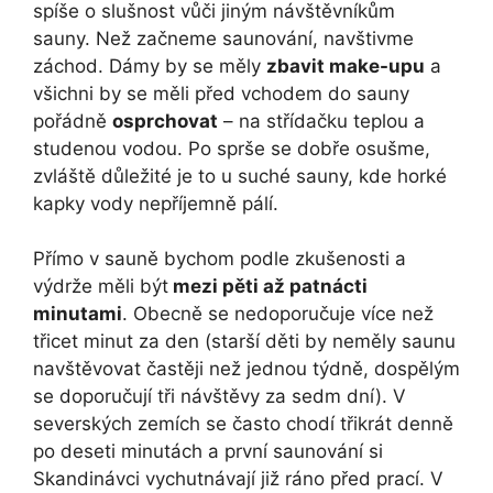
spíše o slušnost vůči jiným návštěvníkům
sauny. Než začneme saunování, navštivme
záchod. Dámy by se měly
zbavit make-upu
a
všichni by se měli před vchodem do sauny
pořádně
osprchovat
– na střídačku teplou a
studenou vodou. Po sprše se dobře osušme,
zvláště důležité je to u suché sauny, kde horké
kapky vody nepříjemně pálí.
Přímo v sauně bychom podle zkušenosti a
výdrže měli být
mezi pěti až patnácti
minutami
. Obecně se nedoporučuje více než
třicet minut za den (starší děti by neměly saunu
navštěvovat častěji než jednou týdně, dospělým
se doporučují tři návštěvy za sedm dní). V
severských zemích se často chodí třikrát denně
po deseti minutách a první saunování si
Skandinávci vychutnávají již ráno před prací. V