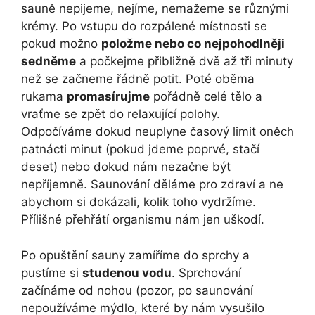
sauně nepijeme, nejíme, nemažeme se různými
krémy. Po vstupu do rozpálené místnosti se
pokud možno
položme nebo co nejpohodlněji
sedněme
a počkejme přibližně dvě až tři minuty
než se začneme řádně potit. Poté oběma
rukama
promasírujme
pořádně celé tělo a
vraťme se zpět do relaxující polohy.
Odpočíváme dokud neuplyne časový limit oněch
patnácti minut (pokud jdeme poprvé, stačí
deset) nebo dokud nám nezačne být
nepříjemně. Saunování děláme pro zdraví a ne
abychom si dokázali, kolik toho vydržíme.
Přílišné přehřátí organismu nám jen uškodí.
Po opuštění sauny zamíříme do sprchy a
pustíme si
studenou vodu
. Sprchování
začínáme od nohou (pozor, po saunování
nepoužíváme mýdlo, které by nám vysušilo