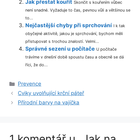
Jak přestat kouřit
Skončit s kouřením vůbec
není snadné. Vyžaduje to čas, pevnou vůli a většinou se
to...
Nejčastější chyby při sprchování
I k tak
obyčejné aktivitě, jakou je sprchování, bychom měli
přistupovat s trochou znalostí. Velmi...
Správné sezení u počítače
U počítače
trávíme v dnešní době spoustu času a obecně se dá
říci, že do...
Rubriky
Prevence
Cviky uvolňující krční páteř
Přírodní barvy na vajíčka
1 komentář u „Jak na