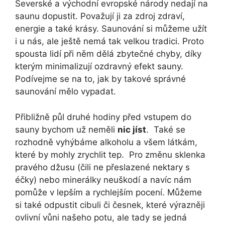
Severské a východní evropské národy nedají na
saunu dopustit. Považují ji za zdroj zdraví,
energie a také krásy. Saunování si můžeme užít
i u nás, ale ještě nemá tak velkou tradici. Proto
spousta lidí při něm dělá zbytečné chyby, díky
kterým minimalizují ozdravný efekt sauny.
Podívejme se na to, jak by takové správné
saunování mělo vypadat.
Přibližně půl druhé hodiny před vstupem do
sauny bychom už neměli
nic jíst
. Také se
rozhodně vyhýbáme alkoholu a všem látkám,
které by mohly zrychlit tep. Pro změnu sklenka
pravého džusu (čili ne přeslazené nektary s
éčky) nebo minerálky neuškodí a navíc nám
pomůže v lepším a rychlejším pocení. Můžeme
si také odpustit cibuli či česnek, které výrazněji
ovlivní vůni našeho potu, ale tady se jedná