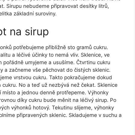
at. Sirupu nebudeme připravovat desítky litrů,
elitka základní suroviny.
t na sirup
nků potřebujeme přibližně sto gramů cukru.
itu a léčivé účinky to nemá vliv. Sklenice, ve
ím pořádně umyjeme a usušíme. Čtvrtinu cukru
 a začneme vše pěchovat do čistých sklenic.
ujeme vrstvou cukru. Takto pokračujeme dokud
va cukru. No a teď už nezbývá než čekat. Sklenice
í místo a jednou denně protřepeme. Výhonky
rovnou díky cukru bude měnit na léčivý sirup. Po
ových výhonků hotový. Tekutinu slijeme, výhonky
lníme připravených sklenic. Skladujeme v suchu a