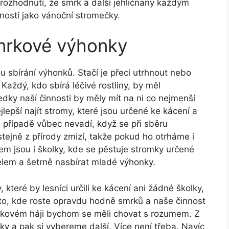
 rozhodnutí, že smrk a další jehličnany každým
ností jako vánoční stromečky.
mrkové výhonky
u sbírání výhonků. Stačí je přeci utrhnout nebo
aždý, kdo sbírá léčivé rostliny, by měl
ledky naší činnosti by měly mít na ni co nejmenší
epší najít stromy, které jsou určené ke kácení a
 případě vůbec nevadí, když se při sběru
ejně z přírody zmizí, takže pokud ho otrháme i
em jsou i školky, kde se pěstuje stromky určené
elem a šetrně nasbírat mladé výhonky.
teré by lesníci určili ke kácení ani žádné školky,
to, kde roste opravdu hodně smrků a naše činnost
smrkovém háji bychom se měli chovat s rozumem. Z
y a pak si vybereme další. Více není třeba. Navíc