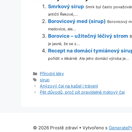
Smrkový sirup
Smrk byl často považován 
antičtí Řekové,...
Borovicový med (sirup)
Borovicový me
medovice, ale...
Borovice – užitečný léčivý strom
B
je jasné, že se z...
Recept na domácí tymiánový sirup 
pořídit v lékárně. Ale jeho domácí výroba je...
Rubriky
Přírodní léky
Štítky
sirup
Anýzový čaj na kašel i trávení
Pět důvodů, proč pít pravidelně mátový čaj
© 2026 Prostě zdraví
• Vytvořeno s
GenerateP