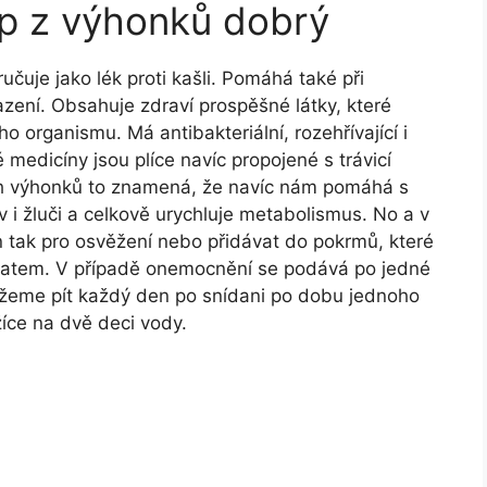
up z výhonků dobrý
čuje jako lék proti kašli. Pomáhá také při
zení. Obsahuje zdraví prospěšné látky, které
 organismu. Má antibakteriální, rozehřívající i
é medicíny jsou plíce navíc propojené s trávicí
ch výhonků to znamená, že navíc nám pomáhá s
v i žluči a celkově urychluje metabolismus. No a v
 tak pro osvěžení nebo přidávat do pokrmů, které
matem. V případě onemocnění se podává po jedné
 můžeme pít každý den po snídani po dobu jednoho
žíce na dvě deci vody.