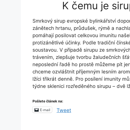
K čemu je sir
Smrkový sirup evropské bylinkářství doporu
zánětech hrtanu, průdušek, rýmě a nachla
pomáhají posilovat celkovou imunitu našeho
protizánětlivé účinky. Podle tradiční čínsk
soustavou. V případě sirupu ze smrkový
trávením, zlepšuje tvorbu žaludečních šťá
neposlední řadě ho prostě můžeme pít jen
chceme ozvláštnit příjemným lesním aro
lžíci třikrát denně. Pro posílení imunity
týdne sklenici rozředěného sirupu – dvě l
Pošlete článek na:
E-mail
Tweet