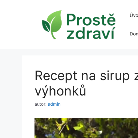
Přeskočit
na
Úvo
obsah
Dom
Recept na sirup
výhonků
autor:
admin