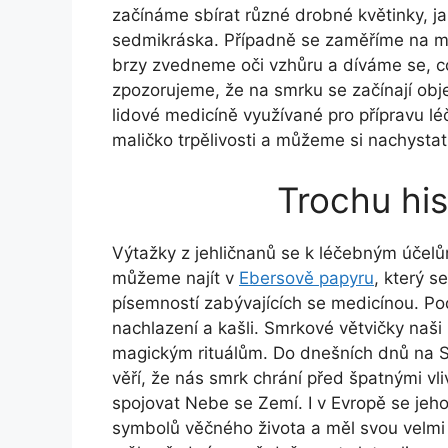
začínáme sbírat různé drobné květinky, j
sedmikráska. Případně se zaměříme na m
brzy zvedneme oči vzhůru a díváme se, co
zpozorujeme, že na smrku se začínají obje
lidové medicíně využívané pro přípravu léč
maličko trpělivosti a můžeme si nachysta
Trochu his
Výtažky z jehličnanů se k léčebným účelů
můžeme najít v
Ebersově papyru
, který s
písemností zabývajících se medicínou. Po
nachlazení a kašli. Smrkové větvičky naš
magickým rituálům. Do dnešních dnů na S
věří, že nás smrk chrání před špatnými v
spojovat Nebe se Zemí. I v Evropě se jeh
symbolů věčného života a měl svou velmi 