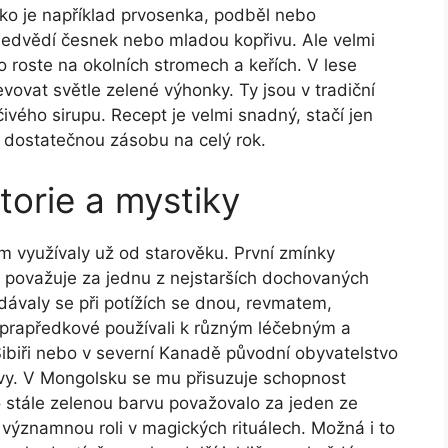
ako je například prvosenka, podběl nebo
edvědí česnek nebo mladou kopřivu. Ale velmi
 roste na okolních stromech a keřích. V lese
vovat světle zelené výhonky. Ty jsou v tradiční
ivého sirupu. Recept je velmi snadný, stačí jen
t dostatečnou zásobu na celý rok.
torie a mystiky
m využívaly už od starověku. První zmínky
e považuje za jednu z nejstarších dochovaných
dávaly se při potížích se dnou, revmatem,
i prapředkové používali k různým léčebným a
ibiři nebo v severní Kanadě původní obyvatelstvo
livy. V Mongolsku se mu přisuzuje schopnost
o stále zelenou barvu považovalo za jeden ze
významnou roli v magických rituálech. Možná i to