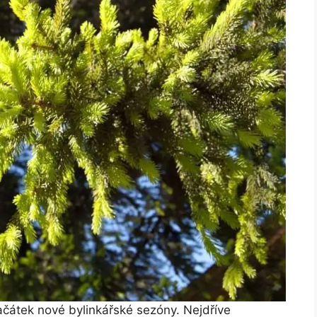
ačátek nové bylinkářské sezóny. Nejdříve