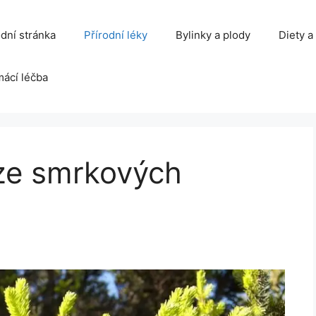
dní stránka
Přírodní léky
Bylinky a plody
Diety a
ácí léčba
 ze smrkových