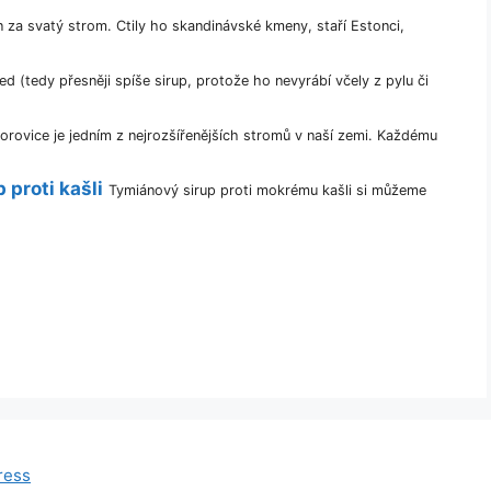
za svatý strom. Ctily ho skandinávské kmeny, staří Estonci,
d (tedy přesněji spíše sirup, protože ho nevyrábí včely z pylu či
orovice je jedním z nejrozšířenějších stromů v naší zemi. Každému
proti kašli
Tymiánový sirup proti mokrému kašli si můžeme
ress