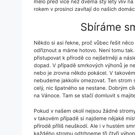
mělo před více než dvěma sty lety vliv na
rokem v prosinci zavítají do našich domác
Sbíráme s
Někdo si asi řekne, proč vůbec řešit něco 
odříznout a máme hotovo. Není tomu tak. K
přistupovat k přírodě co nejšetrněji a nás
dopad. V případě smrkových výhonů je nejl
nebo je zrovna někdo pokácel. V takovém
nebudeme jakkoliv omezovat. Ten strom st
celý, nic špatného se nestane. Dobrým cíl
na Vánoce. Tam se stačí domluvit s majit
Pokud v našem okolí nejsou žádné stromy, k
v takovém případě si najdeme nějaké mís
přírodě příliš neuškodí. Ale i v hustém 
každého stromu odtrhneme tři čtyři výhonk