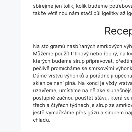
sbírejme jen tolik, kolik budeme potřebov
takže většinou nám stačí půl igelitky až ig
Recep
Na sto gramů nasbíraných smrkových výho
Můžeme použít třtinový nebo řepný, na kval
kterých budeme sirup připravovat, předt
pečlivě promícháme se smrkovými výhonky
Dáme vrstvu výhonků a pořádně ji upěch
sklenice není plná. Na konci je vždy vrst
uzavřeme, umístíme na nějaké slunečnějš
postupně začnou pouštět šťávu, která se 
třech a čtyřech týdnech je sirup ze smrk
ještě vymačkáme přes gázu a sirupem nap
chladu.